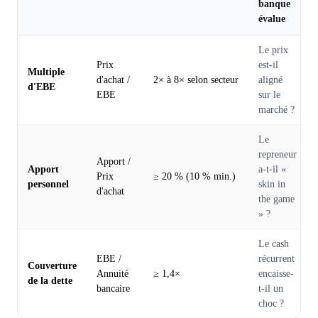
banque
évalue
Le prix
Prix
est-il
Multiple
d'achat /
2× à 8× selon secteur
aligné
d'EBE
EBE
sur le
marché ?
Le
repreneur
Apport /
Apport
a-t-il «
Prix
≥ 20 % (10 % min.)
personnel
skin in
d'achat
the game
» ?
Le cash
EBE /
récurrent
Couverture
Annuité
≥ 1,4×
encaisse-
de la dette
bancaire
t-il un
choc ?