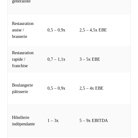
généraliste
Am
Me
Ba
Restauration
co
assise /
0,5 – 0,9x
2,5 – 4,5x EBE
em
brasserie
dé
Restauration
Pr
rapide /
0,7 – 1,1x
3 – 5x EBE
co
franchise
un
Va
Boulangerie
tir
0,5 – 0,9x
2,5 – 4x EBE
pâtisserie
fo
co
Mu
Hôtellerie
ch
1 – 3x
5 – 9x EBITDA
indépendante
ég
uti