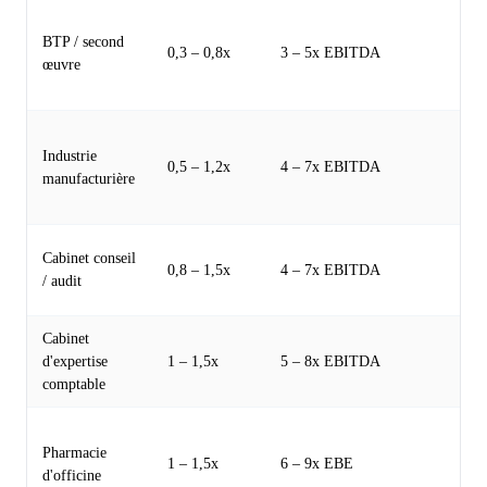
Dé
BTP / second
su
0,3 – 0,8x
3 – 5x EBITDA
œuvre
pl
œu
Pr
Industrie
sa
0,5 – 1,2x
4 – 7x EBITDA
manufacturière
br
ex
Dé
Cabinet conseil
0,8 – 1,5x
4 – 7x EBITDA
dé
/ audit
di
Cabinet
Mu
d'expertise
1 – 1,5x
5 – 8x EBITDA
ma
comptable
co
Mu
Pharmacie
so
1 – 1,5x
6 – 9x EBE
d'officine
su