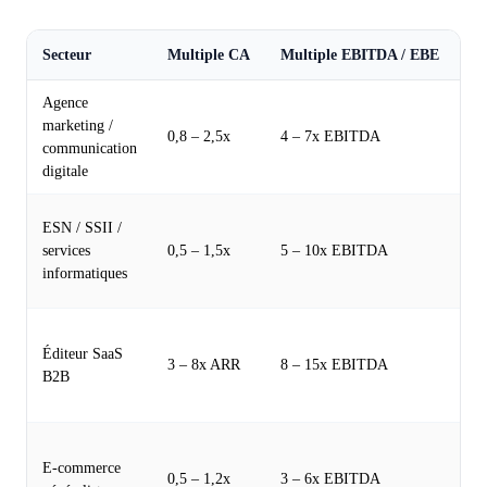
Secteur
Multiple CA
Multiple EBITDA / EBE
Co
Agence
Pr
marketing /
ré
0,8 – 2,5x
4 – 7x EBITDA
communication
pl
digitale
pr
Tr
ESN / SSII /
du
services
0,5 – 1,5x
5 – 10x EBITDA
ne
informatiques
of
Mu
Éditeur SaaS
si
3 – 8x ARR
8 – 15x EBITDA
B2B
30
11
Dé
E-commerce
dé
0,5 – 1,2x
3 – 6x EBITDA