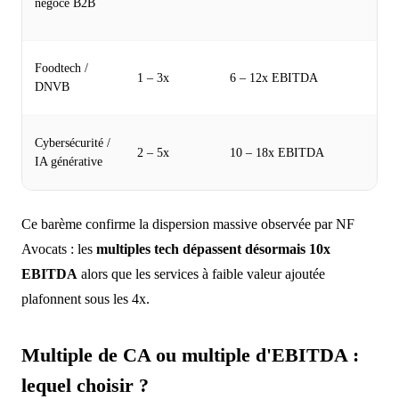
négoce B2B
un
un
Pr
Foodtech /
1 – 3x
6 – 12x EBITDA
ma
DNVB
et 
Mu
Cybersécurité /
2 – 5x
10 – 18x EBITDA
pr
IA générative
par
Ce barème confirme la dispersion massive observée par NF
Avocats : les
multiples tech dépassent désormais 10x
EBITDA
alors que les services à faible valeur ajoutée
plafonnent sous les 4x.
Multiple de CA ou multiple d'EBITDA :
lequel choisir ?