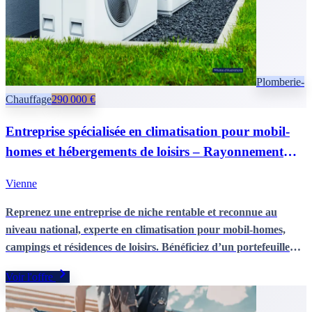
Plomberie-
Chauffage
290 000 €
Entreprise spécialisée en climatisation pour mobil-
homes et hébergements de loisirs – Rayonnement
national
Vienne
Reprenez une entreprise de niche rentable et reconnue au
niveau national, experte en climatisation pour mobil-homes,
campings et résidences de loisirs. Bénéficiez d’un portefeuille
solide de fabricants et professionnels du tourisme, d’un marché
Voir l'offre
en forte croissance et d’un accompagnement possible du
dirigeant jusqu’à 1 an pour une reprise clé en main à fort