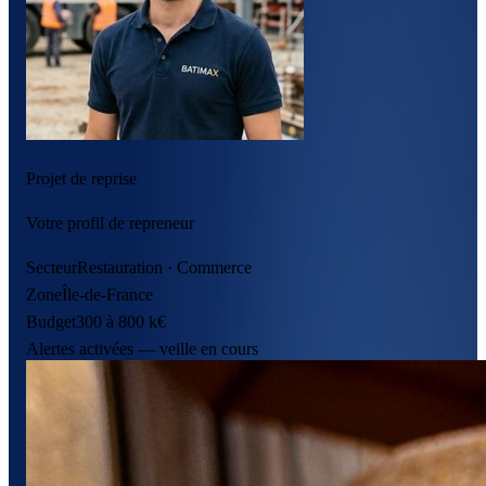
Projet de reprise
Votre profil de repreneur
Secteur
Restauration · Commerce
Zone
Île-de-France
Budget
300 à 800 k€
Alertes activées — veille en cours