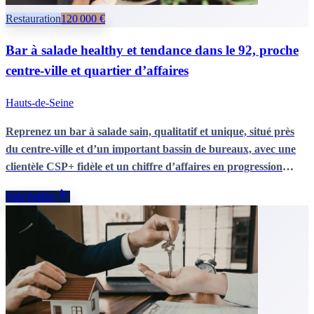
Restauration
120 000 €
Bar à salade healthy et tendance dans le 92, proche
centre-ville et quartier d’affaires
Hauts-de-Seine
Reprenez un bar à salade sain, qualitatif et unique, situé près
du centre-ville et d’un important bassin de bureaux, avec une
clientèle CSP+ fidèle et un chiffre d’affaires en progression
constante. Une belle opportunité de reprise clé en main, portée
Voir l'offre
par un concept perçu comme franchisable et un
accompagnement possible de la dirigeante pour sécuriser la
transition.