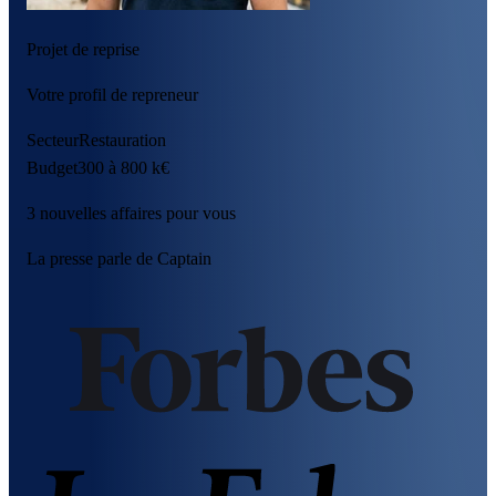
Projet de reprise
Votre profil de repreneur
Secteur
Restauration
Budget
300 à 800 k€
3 nouvelles affaires pour vous
La presse parle de Captain