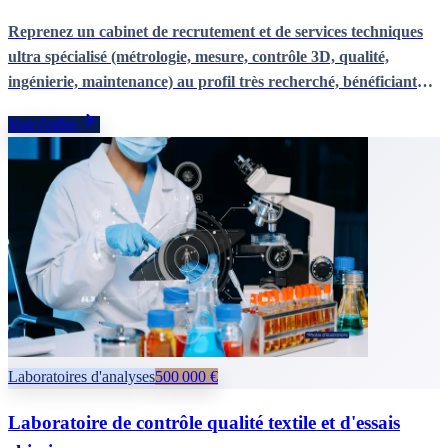
Reprenez un cabinet de recrutement et de services techniques
ultra spécialisé (métrologie, mesure, contrôle 3D, qualité,
ingénierie, maintenance) au profil très recherché, bénéficiant
d’une forte demande, d’une rentabilité élevée et de charges de
Voir l'offre
structure quasi nulles. Une opportunité rare et clé en main,
idéale pour un dirigeant ou un groupe souhaitant se positionner
sur un marché pénurique en pleine croissance, avec une
trésorerie confortable et sans dette.
Laboratoires d'analyses
500 000 €
Laboratoire de contrôle qualité textile et d'essais