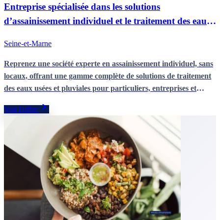
Entreprise spécialisée dans les solutions
d’assainissement individuel et le traitement des eaux
usées
Seine-et-Marne
Reprenez une société experte en assainissement individuel, sans
locaux, offrant une gamme complète de solutions de traitement
des eaux usées et pluviales pour particuliers, entreprises et
collectivités. Une structure solide et reconnue depuis plus de 20
Voir l'offre
ans, avec des prestations de vente, mise en service et entretien,
idéale pour un repreneur souhaitant s’implanter ou se
développer sur un marché porteur à forte récurrence.