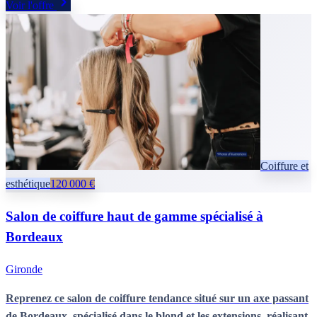
Voir l'offre
historique sur les marchés publics et privés, d’une optimisation
fiscale attractive et d’un fort potentiel de rebond lié aux futurs
investissements publics dans la région, avec accompagnement
possible du dirigeant pour une transmission sécurisée et une
reprise clé en main.
Coiffure et
esthétique
120 000 €
Salon de coiffure haut de gamme spécialisé à
Bordeaux
Gironde
Reprenez ce salon de coiffure tendance situé sur un axe passant
de Bordeaux, spécialisé dans le blond et les extensions, réalisant