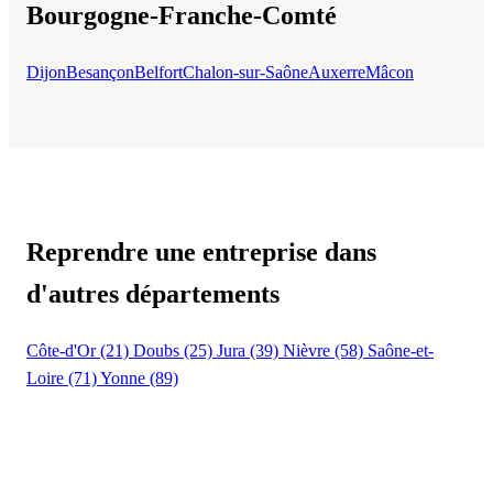
Bourgogne-Franche-Comté
Dijon
Besançon
Belfort
Chalon-sur-Saône
Auxerre
Mâcon
Reprendre une entreprise dans
d'autres départements
Côte-d'Or (21)
Doubs (25)
Jura (39)
Nièvre (58)
Saône-et-
Loire (71)
Yonne (89)