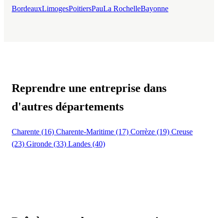
Bordeaux
Limoges
Poitiers
Pau
La Rochelle
Bayonne
Reprendre une entreprise dans
d'autres départements
Charente (16)
Charente-Maritime (17)
Corrèze (19)
Creuse
(23)
Gironde (33)
Landes (40)