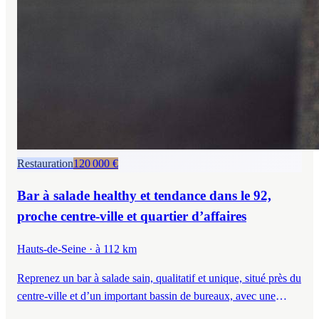
Restauration
120 000 €
Bar à salade healthy et tendance dans le 92,
proche centre-ville et quartier d’affaires
Hauts-de-Seine
· à 112 km
Reprenez un bar à salade sain, qualitatif et unique, situé près du
centre-ville et d’un important bassin de bureaux, avec une
clientèle CSP+ fidèle et un chiffre d’affaires en progression