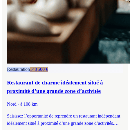
Restauration
148 500 €
Restaurant de charme idéalement situé à
proximité d’une grande zone d’activités
Nord
· à 108 km
Saisissez l’opportunité de reprendre un restaurant indépendant
idéalement situé à proximité d’une grande zone d’activités,