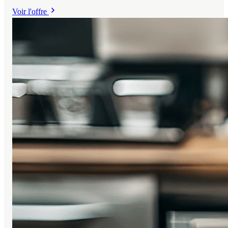
Reprenez une entreprise solide et rentable, portée par une
Voir l'offre
image de marque réputée et ancrée localement, ainsi qu'un
portefeuille client fidèle.