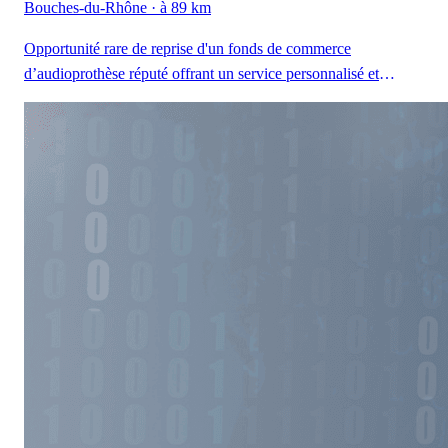
Bouches-du-Rhône
· à 89 km
Opportunité rare de reprise d'un fonds de commerce
d’audioprothèse réputé offrant un service personnalisé et
complet. Une structure solide, rentable et de proximité avec
plusieurs centres dans le département.